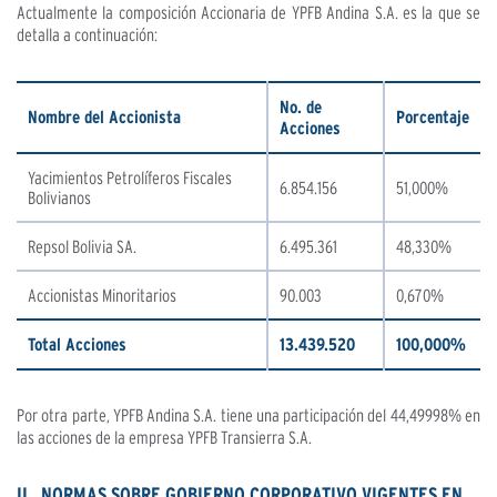
Actualmente la composición Accionaria de YPFB Andina S.A. es la que se
detalla a continuación:
No. de
Nombre del Accionista
Porcentaje
Acciones
Yacimientos Petrolíferos Fiscales
6.854.156
51,000%
Bolivianos
Repsol Bolivia SA.
6.495.361
48,330%
Accionistas Minoritarios
90.003
0,670%
Total Acciones
13.439.520
100,000%
Por otra parte, YPFB Andina S.A. tiene una participación del 44,49998% en
las acciones de la empresa YPFB Transierra S.A.
II. NORMAS SOBRE GOBIERNO CORPORATIVO VIGENTES EN