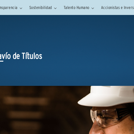
nsparencia
Sostenibilidad
Talento Humano
Accionistas e Inver
avío de Títulos