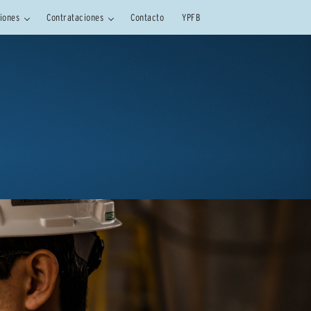
siones
Contrataciones
Contacto
YPFB