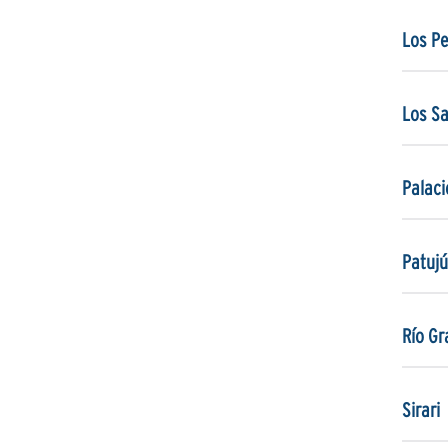
Los Pe
Los S
Palaci
Patujú
Río G
Sirari