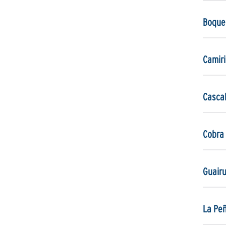
Boquer
Camiri
Casca
Cobra
Guair
La Pe