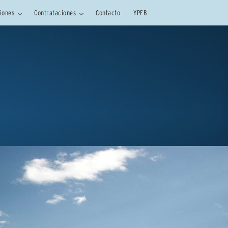
siones
Contrataciones
Contacto
YPFB