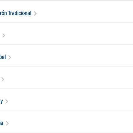
ón Tradicional
bel
uy
ña